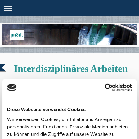
Interdisziplinäres Arbeiten
Unser Einsatzspektrum umfasst Dienstleistungen im Bereich
"Balance of Plant" (BoP).
Unsere Ingenieure planen und konzipieren eine Vielzahl von
Hilfs- und Nebenbetrieben für Industrie- und Kraftwerksanlagen.
Diese Webseite verwendet Cookies
Elektro- und Maschinenbauingenieure arbeiten dabei Hand in
Wir verwenden Cookies, um Inhalte und Anzeigen zu
Hand.
personalisieren, Funktionen für soziale Medien anbieten
Um ein Beispiel für unsere Arbeit zu sehen können sie auf den
zu können und die Zugriffe auf unsere Website zu