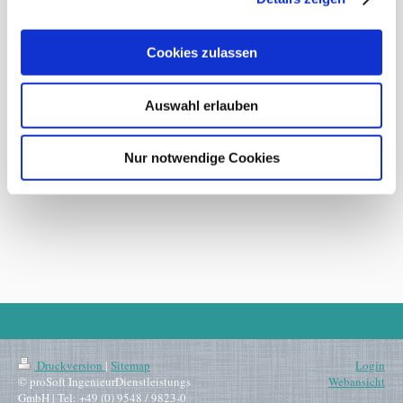
Cookies zulassen
Auswahl erlauben
Nur notwendige Cookies
Druckversion
|
Sitemap
Login
© proSoft IngenieurDienstleistungs
Webansicht
GmbH | Tel: +49 (0) 9548 / 9823-0